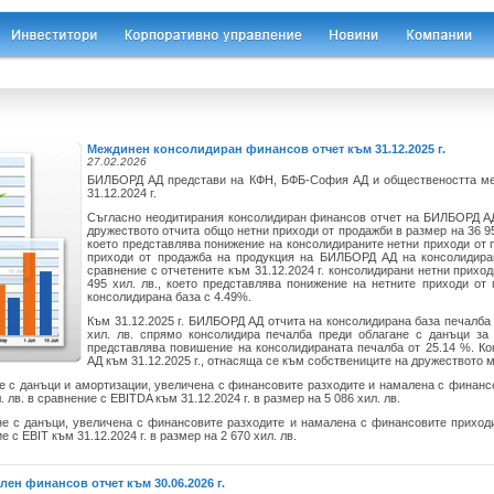
Междинен консолидиран финансов отчет към 31.12.2025 г.
27.02.2026
БИЛБОРД АД представи на КФН, БФБ-София АД и обществеността ме
31.12.2024 г.
Съгласно неодитирания консолидиран финансов отчет на БИЛБОРД АД,
дружеството отчита общо нетни приходи от продажби в размер на 36 952 
което представлява понижение на консолидираните нетни приходи от п
приходи от продажба на продукция на БИЛБОРД АД на консолидиран
сравнение с отчетените към 31.12.2024 г. консолидирани нетни прихо
495 хил. лв., което представлява понижение на нетните приходи от
консолидирана база с 4.49%.
Към 31.12.2025 г. БИЛБОРД АД отчита на консолидирана база печалба 
хил. лв. спрямо консолидира печалба преди облагане с данъци за 2
представлява повишение на консолидираната печалба от 25.14 %. К
АД към 31.12.2025 г., отнасяща се към собствениците на дружеството ма
ане с данъци и амортизации, увеличена с финансовите разходите и намалена с фина
 лв. в сравнение с EBITDA към 31.12.2024 г. в размер на 5 086 хил. лв.
гане с данъци, увеличена с финансовите разходите и намалена с финансовите прихо
е с EBIT към 31.12.2024 г. в размер на 2 670 хил. лв.
н финансов отчет към 30.06.2026 г.