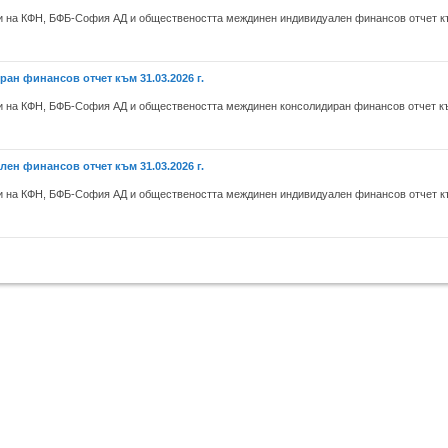
на КФН, БФБ-София АД и обществеността междинен индивидуален финансов отчет към
н финансов отчет към 31.03.2026 г.
на КФН, БФБ-София АД и обществеността междинен консолидиран финансов отчет към
н финансов отчет към 31.03.2026 г.
на КФН, БФБ-София АД и обществеността междинен индивидуален финансов отчет към