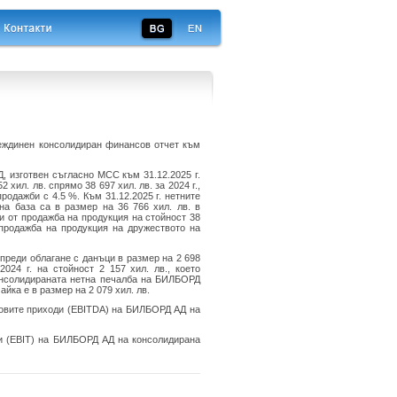
ждинен консолидиран финансов отчет към
 изготвен съгласно МСС към 31.12.2025 г.
хил. лв. спрямо 38 697 хил. лв. за 2024 г.,
родажби с 4.5 %. Към 31.12.2025 г. нетните
а база са в размер на 36 766 хил. лв. в
ди от продажба на продукция на стойност 38
 продажба на продукция на дружеството на
преди облагане с данъци в размер на 2 698
024 г. на стойност 2 157 хил. лв., което
онсолидираната нетна печалба на БИЛБОРД
йка е в размер на 2 079 хил. лв.
нсовите приходи (EBITDA) на БИЛБОРД АД на
ди (EBIT) на БИЛБОРД АД на консолидирана