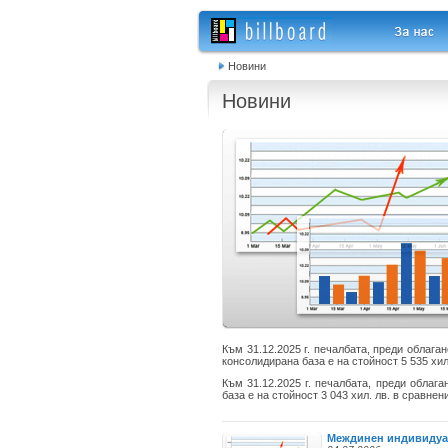
Новини
Новини
Към 31.12.2025 г. печалбата, преди облаг
консолидирана база е на стойност 5 535 хил.
Към 31.12.2025 г. печалбата, преди обла
база е на стойност 3 043 хил. лв. в сравнени
Междинен индивидуале