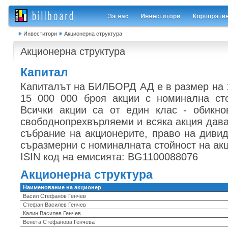
Инвеститори
Акционерна структура
Акционерна структура
Капитал
Капиталът на БИЛБОРД АД е в размер на 1
15 000 000 броя акции с номинална сто
Всички акции са от един клас - обикно
свободнопрехвърляеми и всяка акция дава
събрание на акционерите, право на дивид
съразмерни с номиналната стойност на акц
ISIN код на емисията: BG1100088076
Акционерна структура
Наименование на акционер
Васил Стефанов Генчев
Стефан Василев Генчев
Калин Василев Генчев
Венета Стефанова Генчева