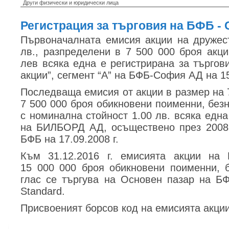
Други физически и юридически лица
Регистрация за търговия на БФБ -
Първоначалната емисия акции на дружес
лв., разпределени в 7 500 000 броя акци
лев всяка една е регистрирана за търгов
акции”, сегмент “А” на БФБ-София АД на 15
Последваща емисия от акции в размер на 7
7 500 000 броя обикновени поименни, безн
с номинална стойност 1.00 лв. всяка една
на БИЛБОРД АД, осъществено през 2008 
БФБ на 17.09.2008 г.
Към 31.12.2016 г. емисията акции н
15 000 000 броя обикновени поименни, 
глас се търгува на Основен пазар на Б
Standard.
Присвоеният борсов код на емисията акции