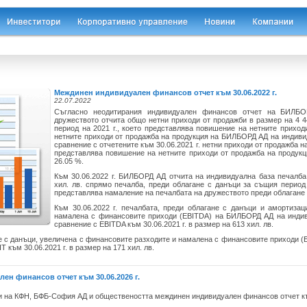
Междинен индивидуален финансов отчет към 30.06.2022 г.
22.07.2022
Съгласно неодитирания индивидуален финансов отчет на БИЛБО
дружеството отчита общо нетни приходи от продажби в размер на 4 44
период на 2021 г., което представлява повишение на нетните приходи
нетните приходи от продажба на продукция на БИЛБОРД АД на индивиду
сравнение с отчетените към 30.06.2021 г. нетни приходи от продажба на
представлява повишение на нетните приходи от продажба на продукц
26.05 %.
Към 30.06.2022 г. БИЛБОРД АД отчита на индивидуална база печалба
хил. лв. спрямо печалба, преди облагане с данъци за същия период н
представлява намаление на печалбата на дружеството преди облагане 
Към 30.06.2022 г. печалбата, преди облагане с данъци и амортиза
намалена с финансовите приходи (EBITDA) на БИЛБОРД АД на индиви
сравнение с EBITDA към 30.06.2021 г. в размер на 613 хил. лв.
ане с данъци, увеличена с финансовите разходите и намалена с финансовите приходи 
T към 30.06.2021 г. в размер на 171 хил. лв.
н финансов отчет към 30.06.2026 г.
на КФН, БФБ-София АД и обществеността междинен индивидуален финансов отчет към