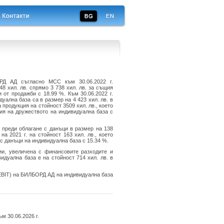
РД АД съгласно МСС към 30.06.2022 г.
8 хил. лв. спрямо 3 738 хил. лв. за същия
 от продажби с 18.99 %. Към 30.06.2022 г.
ална база са в размер на 4 423 хил. лв. в
 продукция на стойност 3509 хил. лв., което
ия на дружеството на индивидуална база с
 преди облагане с данъци в размер на 138
а 2021 г. на стойност 163 хил. лв., което
с данъци на индивидуална база с 15.34 %.
ции, увеличена с финансовите разходите и
дуална база е на стойност 714 хил. лв. в
(EBIT) на БИЛБОРД АД на индивидуална база
 30.06.2026 г.