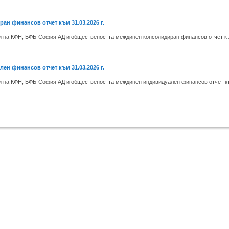
н финансов отчет към 31.03.2026 г.
на КФН, БФБ-София АД и обществеността междинен консолидиран финансов отчет към
н финансов отчет към 31.03.2026 г.
на КФН, БФБ-София АД и обществеността междинен индивидуален финансов отчет към