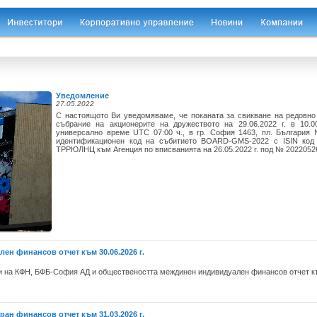
Уведомление
27.05.2022
С настоящото Ви уведомяваме, че поканата за свикване на редовн
събрание на акционерите на дружеството на 29.06.2022 г. в 10.
универсално време UTC 07:00 ч., в гр. София 1463, пл. България 
идентификационен код на събитието BOARD-GMS-2022 с ISIN код
ТРРЮЛНЦ към Агенция по вписванията на 26.05.2022 г. под № 2022052
н финансов отчет към 30.06.2026 г.
на КФН, БФБ-София АД и обществеността междинен индивидуален финансов отчет към
н финансов отчет към 31.03.2026 г.