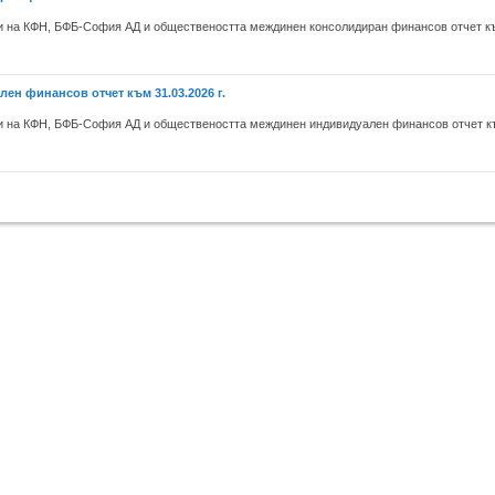
на КФН, БФБ-София АД и обществеността междинен консолидиран финансов отчет към
н финансов отчет към 31.03.2026 г.
на КФН, БФБ-София АД и обществеността междинен индивидуален финансов отчет към