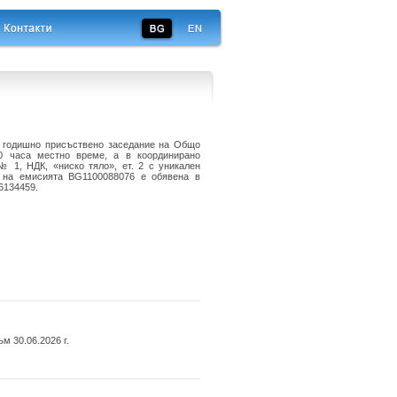
о годишно присъствено заседание на Общо
00 часа местно време, а в координирано
№ 1, НДК, «ниско тяло», ет. 2 с уникален
 на емисията BG1100088076 е обявена в
6134459.
 30.06.2026 г.